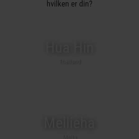
hvilken er din?
Hua Hin
Thailand
Mellieha
Malta