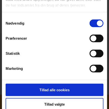
de har indsamlet fra din brug af deres tjenester.
Spanien
Samtykkevalg
Nødvendig
Præferencer
Podcast: Guide-til-Guide
Statistik
Vi har en podcast! Vidste du det?
I podcasten inviterer vi ildsjæle fra rejsebranchen ind
og tager en snak om deres oplevelser.
Marketing
Lyt med her!
Tillad alle cookies
Tillad valgte
Jobbet som guide