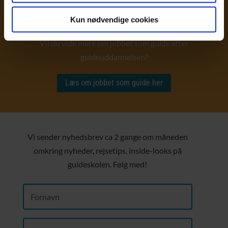
Alle dage er stort set forskellige, når du arbejder som
Kun nødvendige cookies
guide.
Vil du vide mere om jobbet som guide efter
guideuddannelsen?
Læs om jobbet som guide her
Vi sender nyhedsbrev ca 2 gange om måneden
omkring nyheder, rejsetips, inside-looks på
guideskolen. Følg med!