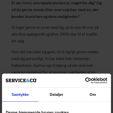
Er du i tvivl, om rejsebranchen er noget for dig? Og
vil du gerne vende dine overvejelser med en, der
kender branchen og dens muligheder?
Vi tager gerne en snak med dig, så du kan få svar på
alle dine spørgsmål og blive 100% klar til at træffe
dit valg.
Hvis det kan lade sig gøre, vil vi rigtigt gerne mødes
med dig personligt. Vi har både folk siddende i
København, Aarhus og i Esbjerg, så der skal nok
være en mulighed for at komme i nærheden af os.
Hvis geografien driller, kan vi tage mødet over skype
eller facetime.
Samtykke
Detaljer
Om
Giv os et ring eller smid en mail, så finder vi sammen
en dato, der passer.
Denne hjemmeside bruger cookies