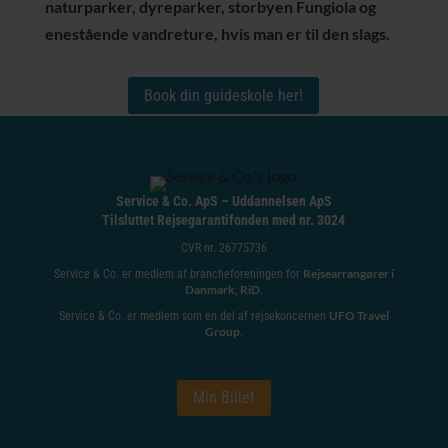
naturparker, dyreparker, storbyen Fungiola og
enestående vandreture, hvis man er til den slags.
Book din guideskole her!
Service & Co. ApS – Uddannelsen ApS
Tilsluttet Rejsegarantifonden med nr. 3024
CVR nr. 26775736
Rejsearrangører i
Service & Co. er medlem af brancheforeningen for
Danmark, RiD
.
UFO Travel
Service & Co. er medlem som en del af rejsekoncernen
Group
.
Min Billet