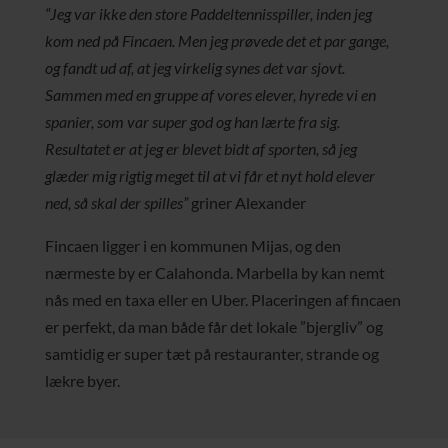
“Jeg var ikke den store Paddeltennisspiller, inden jeg
kom ned på Fincaen. Men jeg prøvede det et par gange,
og fandt ud af, at jeg virkelig synes det var sjovt.
Sammen med en gruppe af vores elever, hyrede vi en
spanier, som var super god og han lærte fra sig.
Resultatet er at jeg er blevet bidt af sporten, så jeg
glæder mig rigtig meget til at vi får et nyt hold elever
ned, så skal der spilles”
griner Alexander
Fincaen ligger i en kommunen Mijas, og den
nærmeste by er Calahonda. Marbella by kan nemt
nås med en taxa eller en Uber. Placeringen af fincaen
er perfekt, da man både får det lokale ”bjergliv” og
samtidig er super tæt på restauranter, strande og
lækre byer.