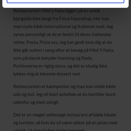
4. Pizza med udsigt
Restauranten Miel y Nata ligger på en smuk
bjergside ikke langt fra Finca Naundrup. Her kan
man nyde både international og Italiensk mad. Jeg
synes personligt at de er bedst til deres italienske
retter, Pasta, Pizza osv. Jeg kan godt love dig at du
ikke går sulten i seng efter et besøg på Miel Y Nata,
som på dansk betyder honning og fløde.
Portionerne er rigtig store, og det er stadig ikke
lykkes mig at klemme dessert ned.
Restauranten er kæmpestor og man kan sidde både
ude og ind. Jeg vil klart anbefale at du bestiller bord
udenfor og med udsigt.
Det er en meget velbesøgt restaurant af både lokale
og turister, så hvis du vil være sikker på en pizza med
udsigt, så ring til dem inden besøget.