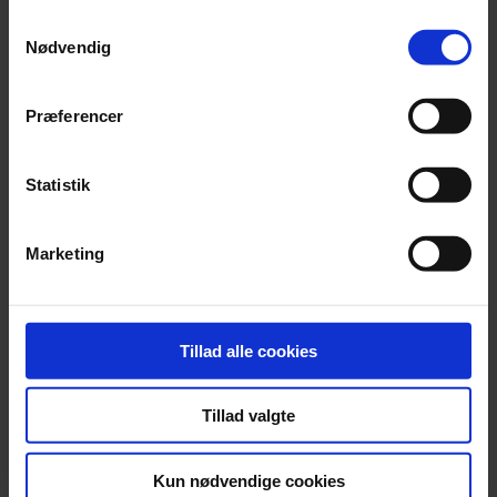
Samtykkevalg
man nærmer sig byen ad hovedvejen kan man
Nødvendig
allerede på lang afstand se de hvide prikker i
landskabet. Efterhånden som man kommer tættere
Præferencer
på, mødes du af stærke blå og røde farver fra de
mange potteplanter, der pryder byens mure.
Statistik
I Mijas kan man hyre en æseltaxa og blive kørt rundt
i byens små smalle gader. Ud over det er der en flot
Marketing
gammel tyrefægterarena som bestemt er
arkitaktonisk besøg værd. Jeg synes også du skal
tage hen og se resterne af den gamle arabisk bymur,
som vidner om dengang osmanerne herskede i
Tillad alle cookies
området. Og selvfølgelig skal du se Ermita de la
Virgen de la Peña, templet for Mijas’ skytshelgen.
Tillad valgte
Kun nødvendige cookies