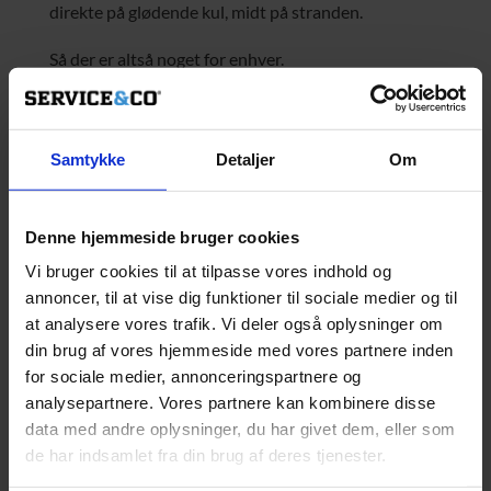
direkte på glødende kul, midt på stranden.
Så der er altså noget for enhver.
Personligt er jeg vild med Andy’s beach. Her er
bølgerne høje og sandet finkornet og lækkert. Der
Samtykke
Detaljer
Om
ligger en super god restaurant, med fornuftige priser
og også en lille kiosk, hvor man til billigere priser kan
købe en is eller en sodavand.
Denne hjemmeside bruger cookies
Melle strandstolene går der folk rundt og sælger alt
Vi bruger cookies til at tilpasse vores indhold og
annoncer, til at vise dig funktioner til sociale medier og til
fra iskolde cocktails til en lækre kager.
at analysere vores trafik. Vi deler også oplysninger om
Når jeg har fri springer jeg i en taxa og ned til Andys
din brug af vores hjemmeside med vores partnere inden
for sociale medier, annonceringspartnere og
Beach.
analysepartnere. Vores partnere kan kombinere disse
3. Mijas By
data med andre oplysninger, du har givet dem, eller som
de har indsamlet fra din brug af deres tjenester.
Den hvide landsby. Mijas er en af de karakteristiske
hvide landsbyer, som Andalusien er brømt for. Når