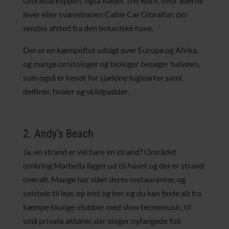
Gibraltarklippen, også kaldet The Rock, hvor aberne
lever eller svævebanen Cable Car Gibraltar, der
sendes afsted fra den botaniske have.
Der er en kæmpeflot udsigt over Europa og Afrika,
og mange ornitologer og biologer besøger halvøen,
som også er kendt for sjældne fuglearter samt
delfiner, hvaler og skildpadder.
2. Andy’s Beach
Ja, en strand er vel bare en strand? Området
omkring Marbella ligger ud til havet og der er strand
overalt. Mange har slået deres restauranter, og
solstole til leje, op hist og her, og du kan finde alt fra
kæmpe lounge-clubber med slow tecnomusic, til
små private aktører, der steger nyfangede fisk