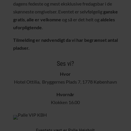
dagens fedeste og mest eksklusive fredagsbar i de
skønneste omgivelser. Eventet er selvfølgelig
ganske
gratis
,
alle er velkomne
og så er det helt og
aldeles
uforpligtende
.
Tilmelding er nødvendigt da vi har begrænset antal
pladser.
Ses vi?
Hvor
Hotel Ottilia, Bryggernes Plads 7, 1778 København
Hvornår
Klokken 16.00
Eventets vært er Palle Højsholt