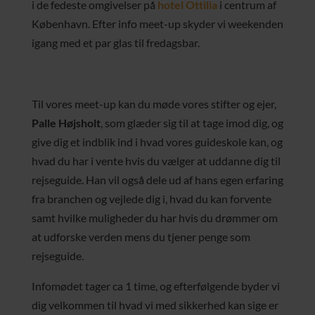
i de fedeste omgivelser på
hotel Ottilia
i centrum af
København. Efter info meet-up skyder vi weekenden
igang med et par glas til fredagsbar.
Til vores meet-up kan du møde vores stifter og ejer,
Palle Højsholt
, som glæder sig til at tage imod dig, og
give dig et indblik ind i hvad vores guideskole kan, og
hvad du har i vente hvis du vælger at uddanne dig til
rejseguide. Han vil også dele ud af hans egen erfaring
fra branchen og vejlede dig i, hvad du kan forvente
samt hvilke muligheder du har hvis du drømmer om
at udforske verden mens du tjener penge som
rejseguide.
Infomødet tager ca 1 time, og efterfølgende byder vi
dig velkommen til hvad vi med sikkerhed kan sige er