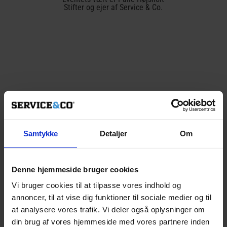
Stifter og ejer af Service & Co.
Tilmelding til info meet-up og
fredagsbar d. 17/9 kl 16.00
[wpforms_selector form_id=”8443″
Samtykke
Detaljer
Om
_builder_version=”4.10.6″ _module_preset=”default”
width_tablet=”” width_phone=”104%”
Denne hjemmeside bruger cookies
width_last_edited=”on|phone”
Vi bruger cookies til at tilpasse vores indhold og
custom_padding=”0px|||||” hover_enabled=”0″
annoncer, til at vise dig funktioner til sociale medier og til
global_colors_info=”{}” sticky_enabled=”0″]
at analysere vores trafik. Vi deler også oplysninger om
[/wpforms_selector]
din brug af vores hjemmeside med vores partnere inden