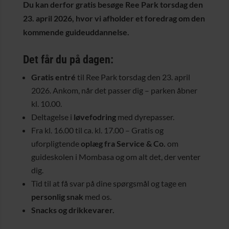
Du kan derfor gratis besøge Ree Park torsdag den
23. april 2026, hvor vi afholder et foredrag om den
kommende guideuddannelse.
Det får du på dagen:
Gratis entré
til Ree Park torsdag den 23. april
2026. Ankom, når det passer dig – parken åbner
kl. 10.00.
Deltagelse i
løvefodring
med dyrepasser.
Fra kl. 16.00 til ca. kl. 17.00 – Gratis og
uforpligtende
oplæg fra Service & Co.
om
guideskolen i Mombasa og om alt det, der venter
dig.
Tid til at få svar på dine spørgsmål og tage en
personlig snak
med os.
Snacks og drikkevarer.