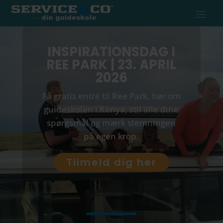
INSPIRATIONSDAG I
REE PARK | 23. APRIL
2026
Få gratis entré til Ree Park, hør om
guideskolen i Kenya, stil alle dine
spørgsmål og mærk stemningen
på egen krop.
Tilmeld dig her