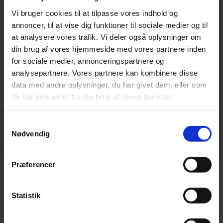
Vi bruger cookies til at tilpasse vores indhold og
annoncer, til at vise dig funktioner til sociale medier og til
at analysere vores trafik. Vi deler også oplysninger om
din brug af vores hjemmeside med vores partnere inden
for sociale medier, annonceringspartnere og
analysepartnere. Vores partnere kan kombinere disse
data med andre oplysninger, du har givet dem, eller som
de har indsamlet fra din brug af deres tjenester.
Samtykkevalg
Nødvendig
Præferencer
Praktisk information
Statistik
Dato:
23. april 2026