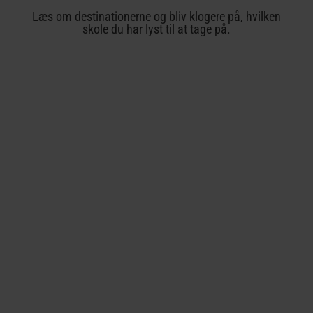
Læs om destinationerne og bliv klogere på, hvilken
skole du har lyst til at tage på.
Hua Hin
Thailand
Mellieha
Malta
Salou
Spanien