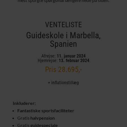
mest spurgte spørgsmål længere nede på siden.
VENTELISTE
Guideskole i Marbella,
Spanien
Afrejse:
11. januar 2024
Hjemrejse:
13. februar 2024
Pris 28.695,-
+ inflationstillæg
Inkluderer:
Fantastiske sportsfaciliteter
Gratis
halvpension
Gratis
guidespeciale