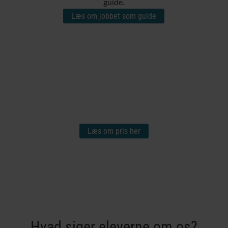
guide.
Læs om jobbet som guide
Pris
Vi går ikke ned på kvalitet, og kvalitet koster. Derfor
koster en guideuddannelse hos os det, som den nu
engang koster.
Bliv klogere på vores pris, og hvad den inkluderer for,
at du får branchens bedste guideuddannelse og
fedeste oplevelse.
Læs om pris her
Hvad siger eleverne om os?