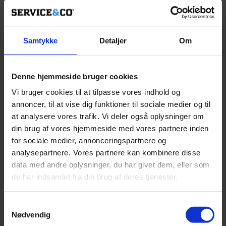
Mellieha
Malta
Samtykke
Detaljer
Om
Afrejse:
8. november 2021
Hjemrejse:
11. december 2021
Pris 29.995,-
Denne hjemmeside bruger cookies
Vi bruger cookies til at tilpasse vores indhold og
annoncer, til at vise dig funktioner til sociale medier og til
Book
at analysere vores trafik. Vi deler også oplysninger om
din brug af vores hjemmeside med vores partnere inden
for sociale medier, annonceringspartnere og
analysepartnere. Vores partnere kan kombinere disse
data med andre oplysninger, du har givet dem, eller som
de har indsamlet fra din brug af deres tjenester.
Samtykkevalg
Nødvendig