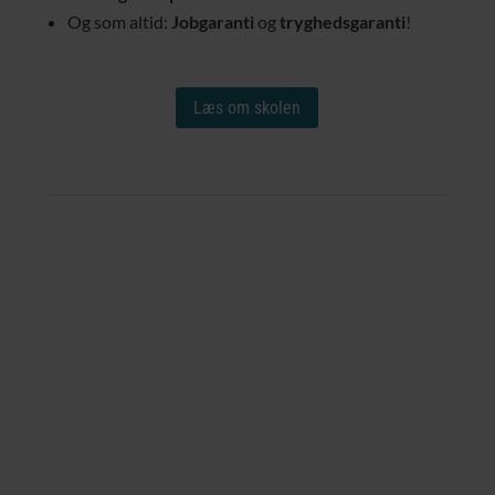
Og som altid:
Jobgaranti
og
tryghedsgaranti
!
Læs om skolen