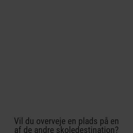
Har du spørgsmål? Giv os et kald!
Vi sidder klar til at hjælpe.
Tlf.
70 211 222
E-mail:
info@service-co.dk
Har du spørgsmål udenfor vores åbningstid?
Giv Palle et kald.
Palle tlf.
28 11 35 65
Vil du overveje en plads på en
af de andre skoledestination?