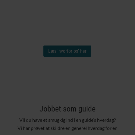
25 år i bagagen
vi ved, hvad vi laver, og vi gør det
godt!
Læs 'hvorfor os' her
Jobbet som guide
Vil du have et smugkig ind i en guide’s hverdag?
Vi har prøvet at skildre en generel hverdag for en