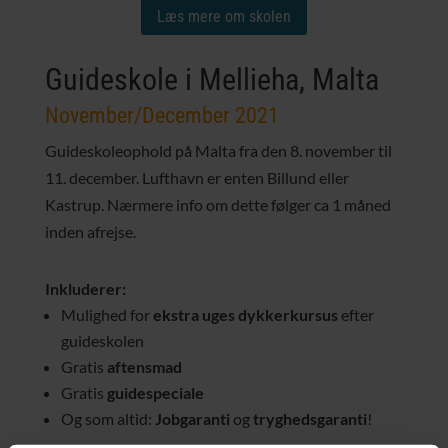
Læs mere om skolen
Guideskole i Mellieha, Malta
November/December 2021
Guideskoleophold på Malta fra den 8. november til
11. december. Lufthavn er enten Billund eller
Kastrup. Nærmere info om dette følger ca 1 måned
inden afrejse.
Inkluderer:
Mulighed for
ekstra uges dykkerkursus
efter
guideskolen
Gratis
aftensmad
Gratis
guidespeciale
Og som altid:
Jobgaranti
og
tryghedsgaranti
!