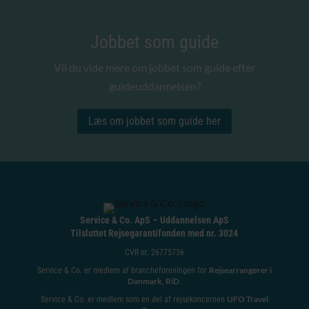
Jobbet som guide
Vil du vide mere om jobbet som guide efter
guideuddannelsen?
Læs om jobbet som guide her
Service & Co. ApS – Uddannelsen ApS
Tilsluttet Rejsegarantifonden med nr. 3024
CVR nr. 26775736
Rejsearrangører i
Service & Co. er medlem af brancheforeningen for
Danmark, RiD
.
UFO Travel
Service & Co. er medlem som en del af rejsekoncernen