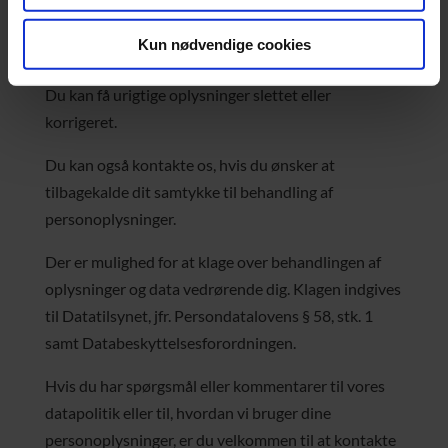
kopi af disse oplysninger, skal du skrive til os på
Kun nødvendige cookies
info@service-co.dk.
Du kan få urigtige oplysninger slettet eller
korrigeret.
Du kan også kontakte os, hvis du ønsker at
tilbagekalde dit samtykke til behandling af
personoplysninger.
Der er mulighed for at klage over behandlingen af
oplysninger og data vedrørende dig. Klagen indgives
til Datatilsynet, jfr. Persondatalovens § 58, stk. 1
samt Databeskyttelsesforordningen.
Hvis du har spørgsmål eller kommentarer til vores
datapolitik eller til, hvordan vi bruger dine
personoplysninger, er du velkommen til at kontakte