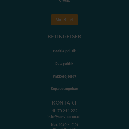
Group
.
Min Billet
BETINGELSER
Cookie politik
Datapolitik
Pakkerejselov
Rejsebetingelser
KONTAKT
70 211 222
tlf.
info@service-co.dk
Man: 10:00 – 17:00