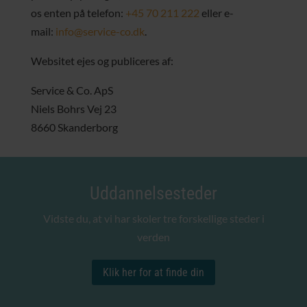
os enten på telefon:
+45 70 211 222
eller e-
mail:
info@service-co.dk
.
Websitet ejes og publiceres af:
Service & Co. ApS
Niels Bohrs Vej 23
8660 Skanderborg
Uddannelsesteder
Vidste du, at vi har skoler tre forskellige steder i
verden
Klik her for at finde din