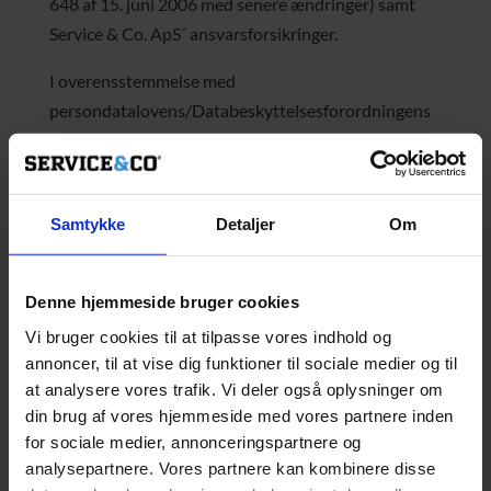
648 af 15. juni 2006 med senere ændringer) samt
Service & Co. ApS´ ansvarsforsikringer.
I overensstemmelse med
persondatalovens/Databeskyttelsesforordningens
regler er der truffet de fornødne tekniske og
organisatoriske sikkerhedsforanstaltninger mod, at
dine personoplysninger hændeligt eller ulovligt
Samtykke
Detaljer
Om
tilintetgøres, fortabes eller forringes samt mod, at de
kommer til kendskab for uvedkommende.
Denne hjemmeside bruger cookies
Service & Co. ApS deler kun din personlige
oplysninger, såfremt Service & Co. ApS sælger en
Vi bruger cookies til at tilpasse vores indhold og
annoncer, til at vise dig funktioner til sociale medier og til
virksomhed til et andet firma.
at analysere vores trafik. Vi deler også oplysninger om
Personoplysninger opbevares på vores egen eller en
din brug af vores hjemmeside med vores partnere inden
af vore forretningspartneres sikre servere. Inden
for sociale medier, annonceringspartnere og
analysepartnere. Vores partnere kan kombinere disse
afgivne personoplysninger videresendes til os