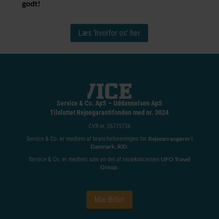
godt!
Læs 'hvorfor os' her
Service & Co. ApS – Uddannelsen ApS
Tilsluttet Rejsegarantifonden med nr. 3024
CVR nr. 26775736
Rejsearrangører i
Service & Co. er medlem af brancheforeningen for
Danmark, RiD
.
UFO Travel
Service & Co. er medlem som en del af rejsekoncernen
Group
.
Min Billet