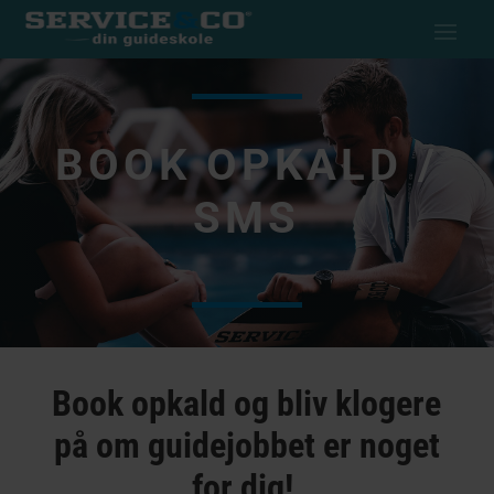
BOOK OPKALD /
SMS
Book opkald og bliv klogere
på om guidejobbet er noget
for dig!