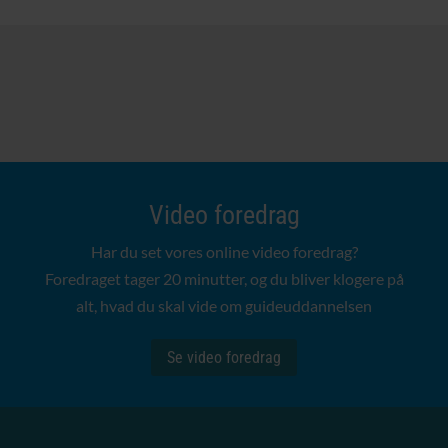
Video foredrag
Har du set vores online video foredrag?
Foredraget tager 20 minutter, og du bliver klogere på
alt, hvad du skal vide om guideuddannelsen
Se video foredrag