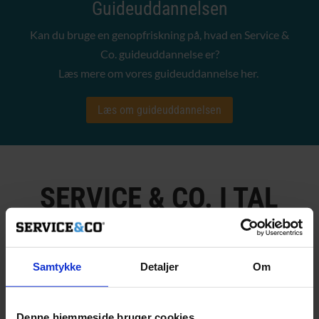
Guideuddannelsen
Kan du bruge en genopfriskning på, hvad en Service &
Co. guideuddannelse er?
Læs mere om vores guideuddannelse her.
Læs om guideuddannelsen
SERVICE & CO. I TAL
1998
Samtykke
Detaljer
Om
GRUNDLAGT I
Denne hjemmeside bruger cookies