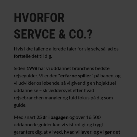
HVORFOR
SERVCE & CO.?
Hvis ikke tallene allerede taler for sig selv, så lad os
fortælle det til dig.
Siden
1998
har vi uddannet branchens bedste
rejseguider. Vi er den “
erfarne spiller
” på banen, og
vi udvikler os løbende, så vi giver dig en højaktuel
uddannelse – skræddersyet efter hvad
rejsebranchen mangler og fuld fokus på dig som
guide.
Med snart
25 år i bagagen
og over 16.500
uddannede guider kan vi vist roligt og trygt
garantere dig, at
vi ved, hvad vi laver, og vi gør det